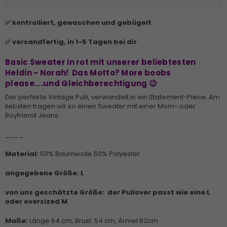
✅ kontrolliert, gewaschen und gebügelt
✅ versandfertig, in 1-5 Tagen bei dir
Basic Sweater in rot mit unserer beliebtesten
Heldin - Norah! Das Motto? More boobs
please....und Gleichberechtigung 😉
Der perfekte Vintage Pulli, verwandelt in ein Statement-Piece. Am
liebsten tragen wir so einen Sweater mit einer Mom- oder
Boyfriend Jeans.
____
Material:
50% Baumwolle 50% Polyester
angegebene Größe: L
von uns geschätzte Größe:
der Pullover passt wie eine L
oder oversized M
Maße:
Länge 64 cm, Brust: 54 cm, Ärmel 62cm