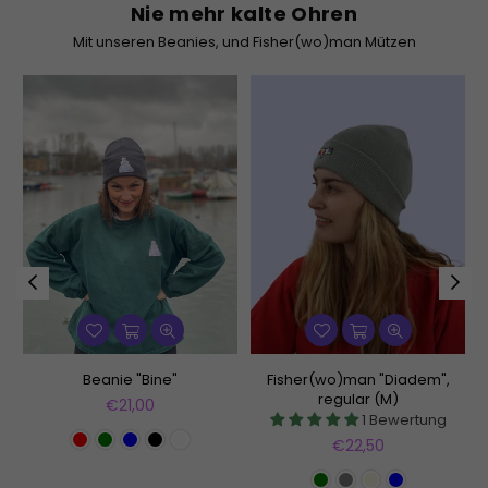
Nie mehr kalte Ohren
Mit unseren Beanies, und Fisher(wo)man Mützen
Beanie "Bine"
Fisher(wo)man "Diadem",
regular (M)
Normaler
€21,00
1 Bewertung
Preis
Normaler
€22,50
Preis