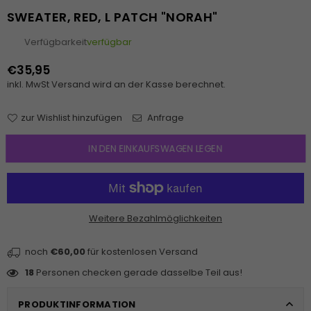
SWEATER, RED, L PATCH "NORAH"
Verfügbarkeit
verfügbar
€35,95
Normaler
inkl. MwSt
Versand
wird an der Kasse berechnet.
Preis
zur Wishlist hinzufügen
Anfrage
IN DEN EINKAUFSWAGEN LEGEN
Weitere Bezahlmöglichkeiten
noch
€60,00
für kostenlosen Versand
18
Personen checken gerade dasselbe Teil aus!
PRODUKTINFORMATION