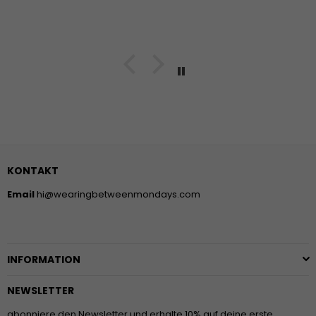
KONTAKT
Email
hi@wearingbetweenmondays.com
INFORMATION
NEWSLETTER
abonniere den Newsletter und erhalte 10% auf deine erste