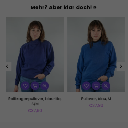
Mehr? Aber klar doch!🔅
Rollkragenpullover, blau-lila,
Pullover, blau, M
S/M
Normaler
€37,90
Normaler
Preis
€37,90
Preis