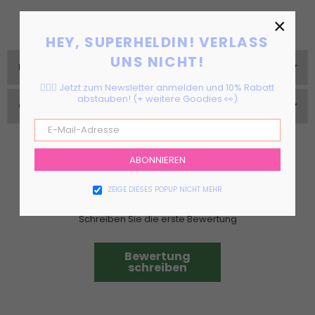
×
HEY, SUPERHELDIN! VERLASS
UNS NICHT!
RÜCKGABE & VERSAND
🦸🏻‍♀️ Jetzt zum Newsletter anmelden und 10% Rabatt
abstauben! (+ weitere Goodies 👀)
GRÖßEN & PASSFORM
ABONNIEREN
Kundenbewertungen
ZEIGE DIESES POPUP NICHT MEHR
Schreiben Sie die erste Bewertung
Bewertung
schreiben