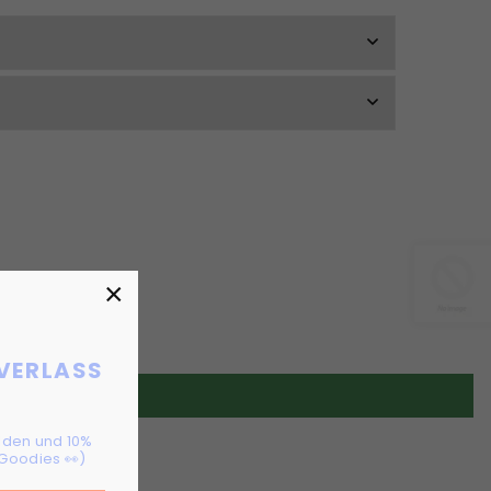
×
 VERLASS
!
elden und 10%
Goodies 👀)