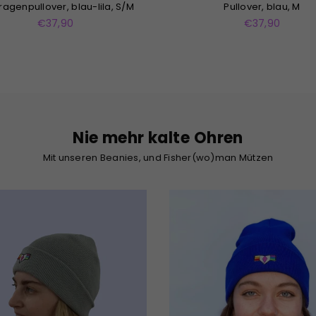
Pullover, blau, M
Pullover, grün, M/L
Normaler
Normaler
€37,90
€37,90
Preis
Preis
Nie mehr kalte Ohren
Mit unseren Beanies, und Fisher(wo)man Mützen