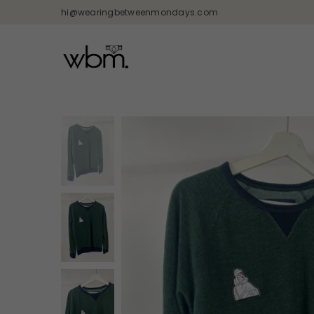
hi@wearingbetweenmondays.com
WEARING
BETWEEN
MONDAYS