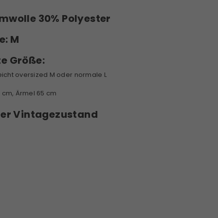
wolle 30% Polyester
e:
M
te Größe:
leicht oversized M oder normale L
2 cm, Ärmel 65 cm
ter Vintagezustand