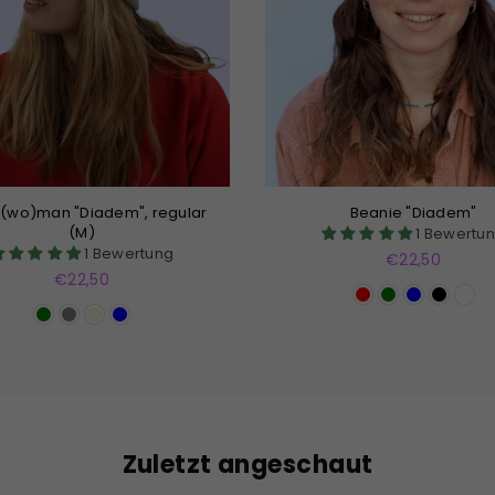
r(wo)man "Diadem", regular
Beanie "Diadem"
(M)
1 Bewertu
1 Bewertung
Normaler
€22,50
Normaler
Preis
€22,50
Preis
Zuletzt angeschaut