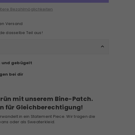
tere Bezahlmöglichkeiten
sen Versand
e dasselbe Teil aus!
n und gebügelt
gen bei dir
grün mit unserem Bine-Patch.
n für Gleichberechtigung!
erwandelt in ein Statement Piece. Wir tragen die
eans oder als Sweaterkleid.