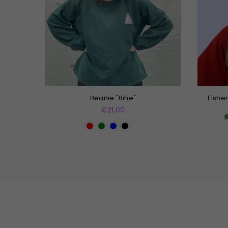
Beanie "Bine"
Fishe
Normaler
€21,00
Preis