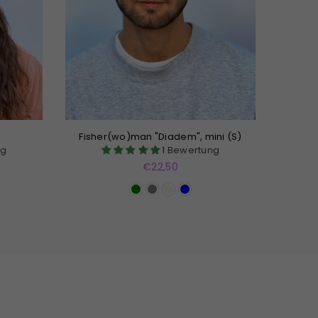
Fisher(wo)man "Diadem", mini (S)
ng
1 Bewertung
Normaler
€22,50
Preis