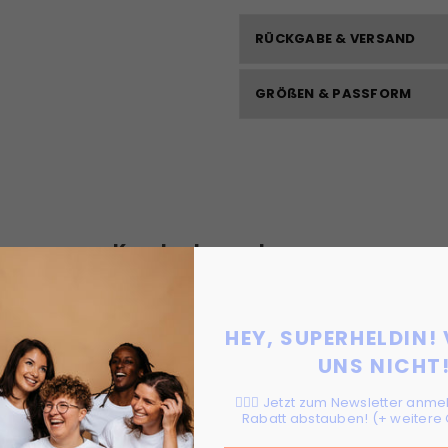
RÜCKGABE & VERSAND
GRÖßEN & PASSFORM
Kundenbewertungen
Schreiben Sie die erste Bewertung
HEY, SUPERHELDIN!
Bewertung schreiben
UNS NICHT
🦸🏻‍♀️ Jetzt zum Newsletter anm
Rabatt abstauben! (+ weitere 