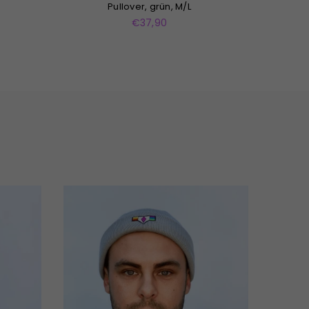
Pullover, dunkelblau, M
Pullove
Normaler
€37,90
Preis