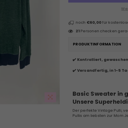
Wei
noch
€60,00
für kostenlo
21
Personen checken gerad
PRODUKTINFORMATION
✔️ Kontrolliert, gewasche
✔️ Versandfertig, in 1-5 Ta
Basic Sweater in 
Unsere Superheldi
Der perfekte Vintage Pulli, v
Pullis am liebsten zur Mom J
____