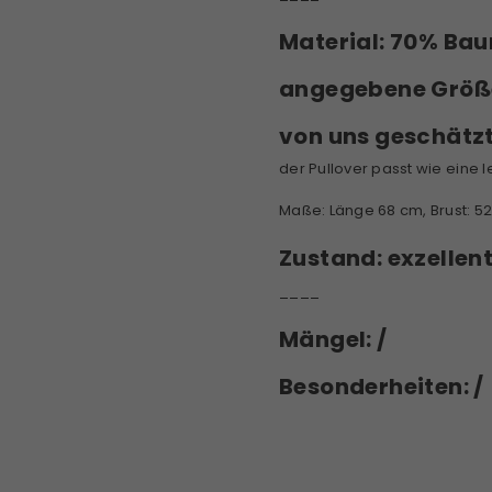
Material:
70% Baum
angegebene Größ
von uns geschätz
der Pullover passt wie eine 
Maße: Länge 68 cm, Brust: 5
Zustand:
exzellen
____
Mängel: /
Besonderheiten: /