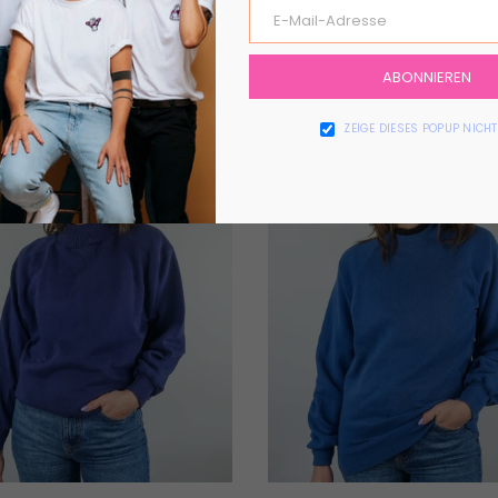
Mehr? Aber klar doch!🔅
ABONNIEREN
ZEIGE DIESES POPUP NICH