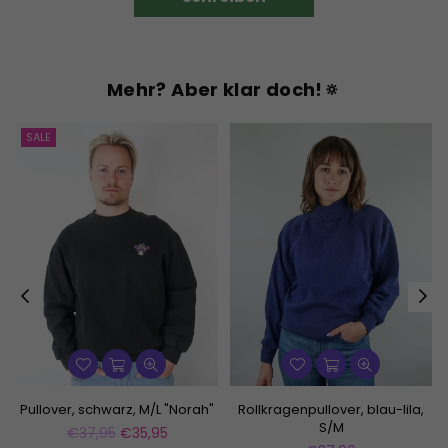
Mehr? Aber klar doch!🔅
SALE
Pullover, schwarz, M/L "Norah"
Rollkragenpullover, blau-lila,
S/M
Normaler
€37,95
€35,95