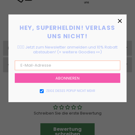
×
HEY, SUPERHELDIN! VERLASS
UNS NICHT!
🦸🏻‍♀️ Jetzt zum Newsletter anmelden und 10% Rabatt
RÜCKGABE & VERSAND
abstauben! (+ weitere Goodies 👀)
GRÖßEN & PASSFORM
ABONNIEREN
ZEIGE DIESES POPUP NICHT MEHR
Kundenbewertungen
Schreiben Sie die erste Bewertung
Bewertung
schreiben