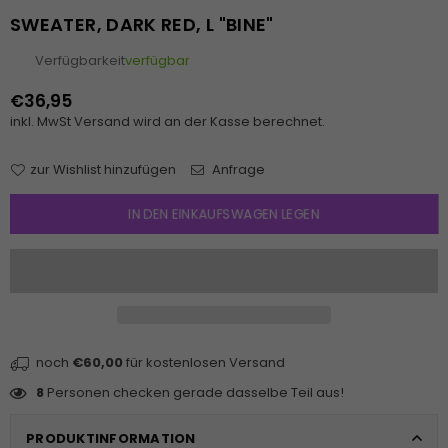
SWEATER, DARK RED, L "BINE"
Verfügbarkeit
verfügbar
€36,95
Normaler
inkl. MwSt
Versand
wird an der Kasse berechnet.
Preis
zur Wishlist hinzufügen
Anfrage
IN DEN EINKAUFSWAGEN LEGEN
noch
€60,00
für kostenlosen Versand
8
Personen checken gerade dasselbe Teil aus!
PRODUKTINFORMATION