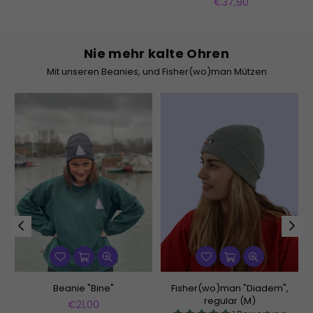
Preis
Normaler
€37,90
Preis
Nie mehr kalte Ohren
Mit unseren Beanies, und Fisher(wo)man Mützen
Beanie "Bine"
Fisher(wo)man "Diadem",
regular (M)
Normaler
€21,00