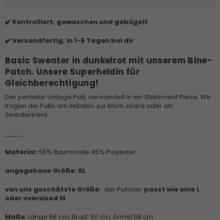
✔️ Kontrolliert, gewaschen und gebügelt
✔️ Versandfertig, in 1-5 Tagen bei dir
Basic Sweater in dunkelrot mit unserem Bine-
Patch. Unsere Superheldin für
Gleichberechtigung!
Der perfekte Vintage Pulli, verwandelt in ein Statement Piece. Wir
tragen die Pullis am liebsten zur Mom Jeans oder als
Sweaterkleid.
____
Material:
55% Baumwolle 45% Polyester
angegebene Größe:
XL
von uns geschätzte Größe:
der Pullover
passt wie eine L
oder oversized M
Maße
: Länge 66 cm, Brust: 50 cm, Ärmel 68 cm