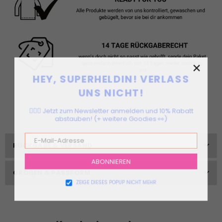
×
HEY, SUPERHELDIN! VERLASS
UNS NICHT!
🦸🏻‍♀️ Jetzt zum Newsletter anmelden und 10% Rabatt
abstauben! (+ weitere Goodies 👀)
RÜCKGABE & VERSAND
ABONNIEREN
GRÖßEN & PASSFORM
ZEIGE DIESES POPUP NICHT MEHR