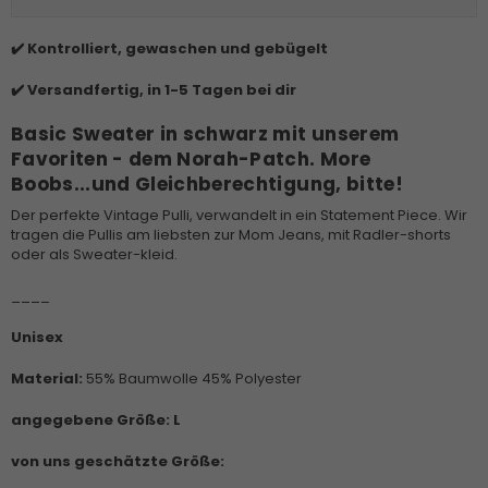
✔️ Kontrolliert, gewaschen und gebügelt
✔️ Versandfertig, in 1-5 Tagen bei dir
Basic Sweater in schwarz mit unserem
Favoriten - dem Norah-Patch. More
Boobs...und Gleichberechtigung, bitte!
Der perfekte Vintage Pulli, verwandelt in ein Statement Piece. Wir
tragen die Pullis am liebsten zur Mom Jeans, mit Radler-shorts
oder als Sweater-kleid.
____
Unisex
Material:
55% Baumwolle 45% Polyester
angegebene Größe:
L
von uns geschätzte Größe: