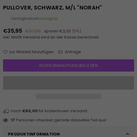
PULLOVER, SCHWARZ, M/L "NORAH"
Verfügbarkeit
verfügbar
€35,95
€37,95
sparen
€2,00
(
5
%)
Normaler
inkl. MwSt
Versand
wird an der Kasse berechnet.
Preis
zur Wishlist hinzufügen
Anfrage
IN DEN EINKAUFSWAGEN LEGEN
noch
€60,00
für kostenlosen Versand
17
Personen checken gerade dasselbe Teil aus!
PRODUKTINFORMATION