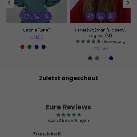
Beanie "Bine"
Fisher(wo)man "Diadem",
regular (M)
Normaler
€21,00
1 Bewertung
Preis
Normaler
€22,50
Preis
Zuletzt angeschaut
Eure Reviews
aus 33 Bewertungen
Customer