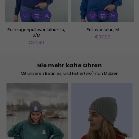
Rollkragenpullover, blau-lila,
Pullover, blau, M
S/M
Normaler
€37,90
Normaler
Preis
€37,90
Preis
Nie mehr kalte Ohren
Mit unseren Beanies, und Fisher(wo)man Mützen