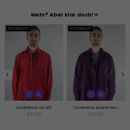
Mehr? Aber klar doch!🔅
AUSVERKAUFT
AUSVERKAUFT
Cordhemd, rot, M/L
Cordhemd, dunkel-lila, L
Normaler
Normaler
€37,90
€37,90
Preis
Preis