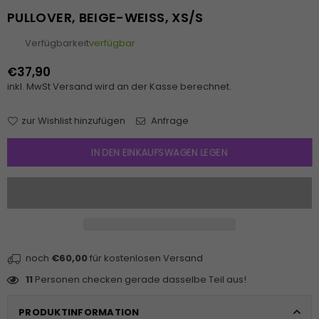
PULLOVER, BEIGE-WEISS, XS/S
Verfügbarkeit
verfügbar
€37,90
Normaler
inkl. MwSt
Versand
wird an der Kasse berechnet.
Preis
zur Wishlist hinzufügen
Anfrage
IN DEN EINKAUFSWAGEN LEGEN
noch
€60,00
für kostenlosen Versand
11
Personen checken gerade dasselbe Teil aus!
PRODUKTINFORMATION