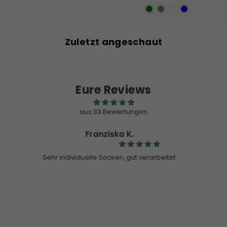
Preis
Zuletzt angeschaut
Eure Reviews
aus 33 Bewertungen
Customer
Pullover
Hallo ihr,
Ich habe letzte Weihnachten einen Pullover von euch gekauft
und ich bin wirklich begeistert! Ich habe ihn bestimmt schon 50
Mal gewaschen und er ist noch so gut wie am ersten Tag 🥇
Echt super die Qualität! Danke euch 🫶🏻❤️