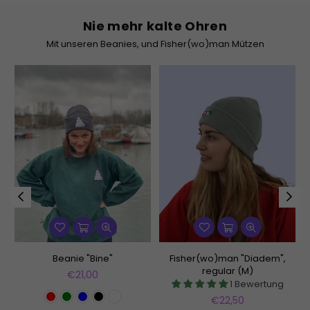
Nie mehr kalte Ohren
Mit unseren Beanies, und Fisher(wo)man Mützen
Beanie "Bine"
Fisher(wo)man "Diadem",
regular (M)
Normaler
€21,00
1 Bewertung
Preis
Normaler
€22,50