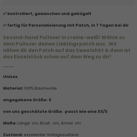
✅ kontrolliert, gewaschen und gebügelt
✅ fertig für Personalisierung mit Patch, in 7 Tagen bei dir
Second-hand Pullover in creme-weiß!
Wähle zu
dem Pullover deinen Lieblingspatch aus. Wir
nähen dir den Patch auf das Sweatshirt & dann ist
das Einzelstück schon auf dem Weg zu dir!
____
Unisex
Material:
100% Baumwolle
angegebene Größe: S
von uns geschätzte Größe:
passt wie eine XS/S
Maße:
Länge cm, Brust: cm, Ärmel cm
Zustand:
exzellenter Vintagezustand