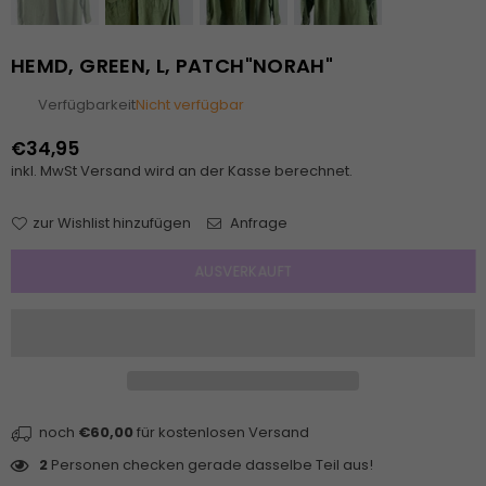
HEMD, GREEN, L, PATCH"NORAH"
Verfügbarkeit
Nicht verfügbar
€34,95
Normaler
inkl. MwSt
Versand
wird an der Kasse berechnet.
Preis
zur Wishlist hinzufügen
Anfrage
AUSVERKAUFT
noch
€60,00
für kostenlosen Versand
2
Personen checken gerade dasselbe Teil aus!