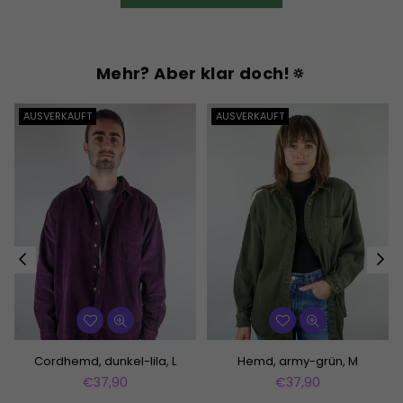
Mehr? Aber klar doch!🔅
AUSVERKAUFT
AUSVERKAUFT
Cordhemd, dunkel-lila, L
Hemd, army-grün, M
Normaler
Normaler
€37,90
€37,90
Preis
Preis