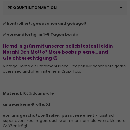
PRODUKTINFORMATION
✅ kontrolliert, gewaschen und gebügelt
✅ versandfertig, in 1-5 Tagen bei dir
Hemd in grün mit unserer beliebtesten Heldin -
Norah! Das Motto? More boobs please...und
Gleichberechtigung 😉
Vintage Hemd als Statement Piece - tragen wir besonders gerne
oversized und offen mit einem Crop-Top.
____
Material:
100% Baumwolle
angegebene Größe: XL
von uns geschätzte Größe:
passt wie eine L -
lässt sich
super oversized tragen, auch wenn man normalerweise kleinere
Größen trägt