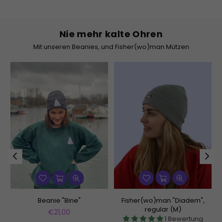
Nie mehr kalte Ohren
Mit unseren Beanies, und Fisher(wo)man Mützen
Beanie "Bine"
Fisher(wo)man "Diadem",
regular (M)
Normaler
€21,00
1 Bewertung
Preis