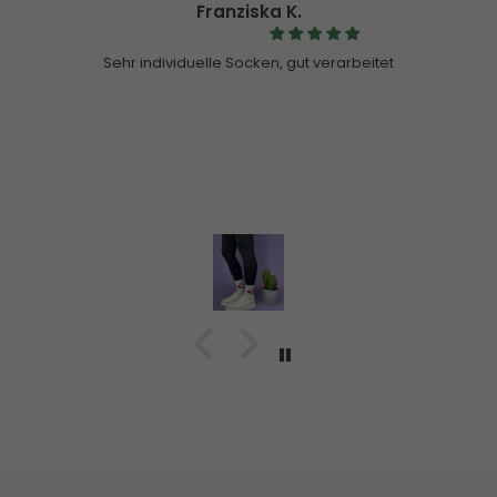
Customer
Pullover
Hallo ihr,
Ich habe letzte Weihnachten einen Pullover von eu
und ich bin wirklich begeistert! Ich habe ihn bestim
Mal gewaschen und er ist noch so gut wie am erst
Echt super die Qualität! Danke euch 🫶🏻❤