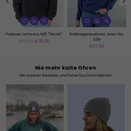
Pullover, schwarz, M/L "Norah"
Rollkragenpullover, blau-lila,
S/M
Normaler
€37,95
€35,95
Preis
Normaler
€37,90
Preis
Nie mehr kalte Ohren
Mit unseren Beanies, und Fisher(wo)man Mützen