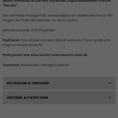
Basic Sweater in lila mit unserem Superheldinnen-Patch
"Norah".
Der perfekte Vintage Pulli, verwandelt in ein Statement Piece. Wir
tragen die Pullis am liebsten zur Mom Jeans.
50% Baumwolle, 50% Polyester
Paßform:
Das
Model auf dem Bild ist weiblich, 172cm groß und
trägt normalerweise M
Pulli passt wie eine leicht oversized S oder M
Zustand:
exzellenter Vintage Zustand
RÜCKGABE & VERSAND
GRÖßEN & PASSFORM