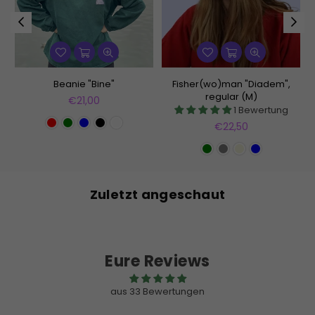
Beanie "Bine"
Fisher(wo)man "Diadem",
regular (M)
Normaler
€21,00
1 Bewertung
Preis
Normaler
€22,50
Preis
Zuletzt angeschaut
Eure Reviews
aus 33 Bewertungen