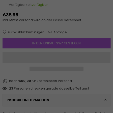
Verfügbarkeit
verfügbar
€35,95
Normaler
inkl. MwSt
Versand
wird an der Kasse berechnet.
Preis
zur Wishlist hinzufügen
Anfrage
IN DEN EINKAUFSWAGEN LEGEN
noch
€60,00
für kostenlosen Versand
23
Personen checken gerade dasselbe Teil aus!
PRODUKTINFORMATION