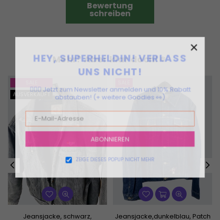
Bewertung
schreiben
×
HEY, SUPERHELDIN! VERLASS
Mehr? Aber klar doch!🔅
UNS NICHT!
SALE
SALE
🦸🏻‍♀️ Jetzt zum Newsletter anmelden und 10% Rabatt
AUSVERKAUFT
abstauben! (+ weitere Goodies 👀)
ABONNIEREN
ZEIGE DIESES POPUP NICHT MEHR
Jeansjacke, schwarz,
Jeansjacke,dunkelblau, Patch