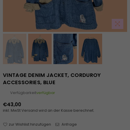
VINTAGE DENIM JACKET, CORDUROY
ACCESSORIES, BLUE
Verfügbarkeit
verfügbar
€43,00
Normaler
inkl. MwSt
Versand
wird an der Kasse berechnet.
Preis
zur Wishlist hinzufügen
Anfrage