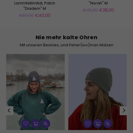
Lammfellimitat, Patch
"Norah" M
"Diadem" M
Normaler
€45,00
€38,00
Normaler
Preis
€50,00
€40,00
Preis
Nie mehr kalte Ohren
Mit unseren Beanies, und Fisher(wo)man Mützen