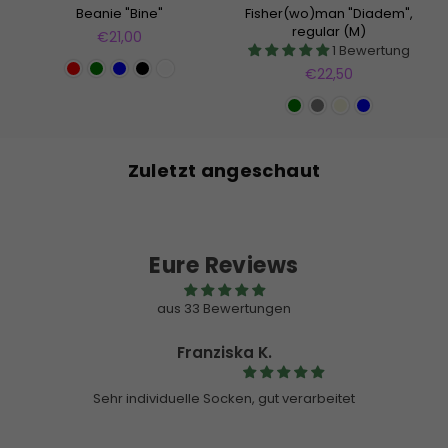
Beanie "Bine"
Fisher(wo)man "Diadem",
regular (M)
Normaler
€21,00
1 Bewertung
Preis
Normaler
€22,50
Preis
Zuletzt angeschaut
Eure Reviews
aus 33 Bewertungen
Customer
et
Pullover
Hallo ihr,
Ich habe letzte Weihnachten einen Pullover von 