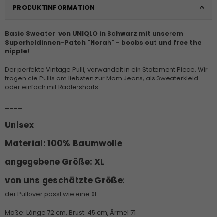
PRODUKTINFORMATION
Basic Sweater von UNIQLO in Schwarz mit unserem
Superheldinnen-Patch "Norah" - boobs out und free the
nipple!
Der perfekte Vintage Pulli, verwandelt in ein Statement Piece. Wir
tragen die Pullis am liebsten zur Mom Jeans, als Sweaterkleid
oder einfach mit Radlershorts.
____
Unisex
Material:
100% Baumwolle
angegebene Größe:
XL
von uns geschätzte Größe:
der Pullover passt wie eine XL
Maße: Länge 72 cm, Brust: 45 cm, Ärmel 71