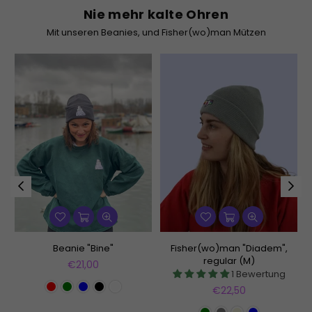
Nie mehr kalte Ohren
Mit unseren Beanies, und Fisher(wo)man Mützen
Beanie "Bine"
Fisher(wo)man "Diadem",
regular (M)
Normaler
€21,00
1 Bewertung
Preis
Normaler
€22,50
Preis