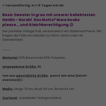
✅ versandfertig, in 1-5 Tagen bei dir
Basic Sweater in grau mit unserer beliebtesten
Heldin - Norah! Das Motto? More boobs
please....und Gleichberechtigung
😉
Der perfekte Vintage Pulli, verwandelt in ein Statement Piece. Wir
tragen die Pullis am liebsten zur Mom Jeans oder als
Sweaterkleid.
____
Material:
50% Baumwolle 50% Polyester
angegebene Größe:
XL
von uns
geschätzte Größe
: passt wie eine (leicht
oversized) L
Maße:
Länge 73 cm, Brust: 60 cm, Ärmel 64 cm
Zustand:
exzellenter Vintagezustand