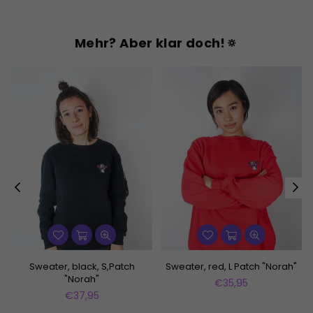
Mehr? Aber klar doch!🔅
Sweater, black, S,Patch
Sweater, red, L Patch "Norah"
"Norah"
Normaler
€35,95
Normaler
Preis
€37,95
Preis