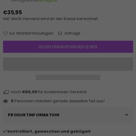
Verfügbarkeit
verfügbar
€35,95
Normaler
inkl. MwSt
Versand
wird an der Kasse berechnet.
Preis
zur Wishlist hinzufügen
Anfrage
IN DEN EINKAUFSWAGEN LEGEN
noch
€60,00
für kostenlosen Versand
5
Personen checken gerade dasselbe Teil aus!
PRODUKTINFORMATION
✅ kontrolliert, gewaschen und gebügelt