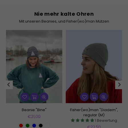
Nie mehr kalte Ohren
Mit unseren Beanies, und Fisher(wo)man Mützen
Beanie "Bine"
Fisher(wo)man "Diadem",
regular (M)
Normaler
€21,00
1 Bewertung
Preis
Normaler
€22,50