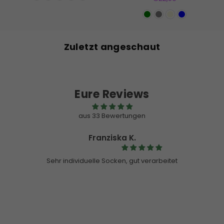
Preis
Zuletzt angeschaut
Eure Reviews
aus 33 Bewertungen
Customer
Pullover
Hallo ihr,
Ich habe letzte Weihnachten einen Pullover von euch gekauft
und ich bin wirklich begeistert! Ich habe ihn bestimmt schon 50
Mal gewaschen und er ist noch so gut wie am ersten Tag 🥇
Echt super die Qualität! Danke euch 🫶🏻❤️