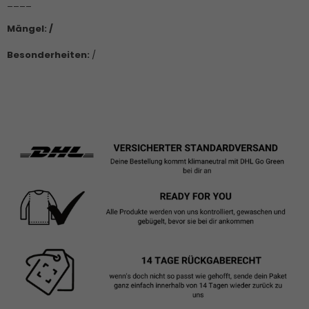
____
Mängel: /
Besonderheiten:
/