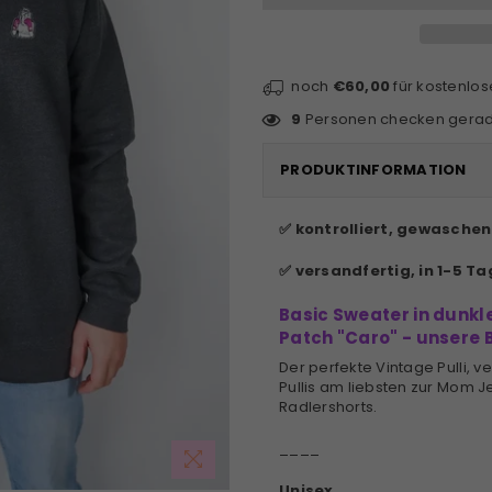
noch
€60,00
für kostenlo
9
Personen checken gerade
PRODUKTINFORMATION
✅ kontrolliert, gewasche
✅ versandfertig, in 1-5 Ta
Basic Sweater in dunk
Patch "Caro" - unsere 
Der perfekte Vintage Pulli, v
Pullis am liebsten zur Mom J
Radlershorts.
____
Unisex