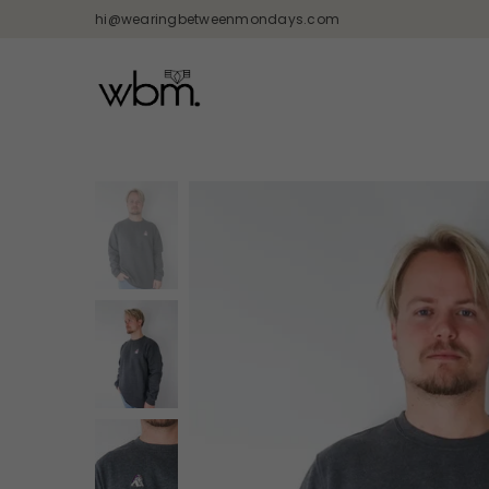
hi@wearingbetweenmondays.com
WEARING
BETWEEN
MONDAYS