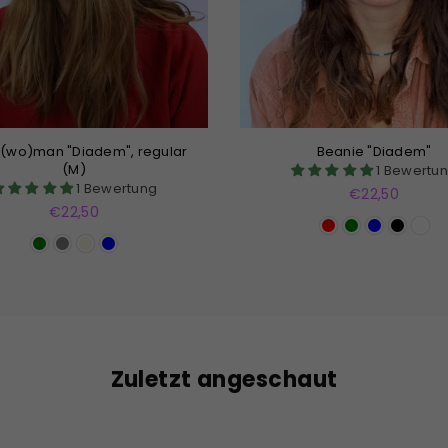
r(wo)man "Diadem", regular
Beanie "Diadem"
(M)
1 Bewertu
1 Bewertung
Normaler
€22,50
Normaler
Preis
€22,50
Preis
Zuletzt angeschaut