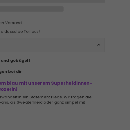
sen Versand
 dasselbe Teil aus!
n und gebügelt
gen bei dir
lem blau mit unserem Superheldinnen-
Boxerin!
erwandelt in ein Statement Piece. Wir tragen die
eans, als Sweaterkleid oder ganz simpel mit