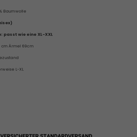
0% Baumwolle
nisex)
e:
passt wie eine XL-XXL
53 cm Ärmel 69cm
gezustand
erweise L-XL