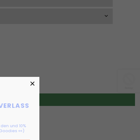
×
 VERLASS
!
elden und 10%
Goodies 👀)