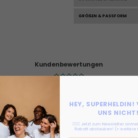
GRÖßEN & PASSFORM
Kundenbewertungen
Schreiben Sie die erste Bewertung
Bewertung schreiben
HEY, SUPERHELDIN!
UNS NICHT
🦸🏻‍♀️ Jetzt zum Newsletter anm
Rabatt abstauben! (+ weitere 