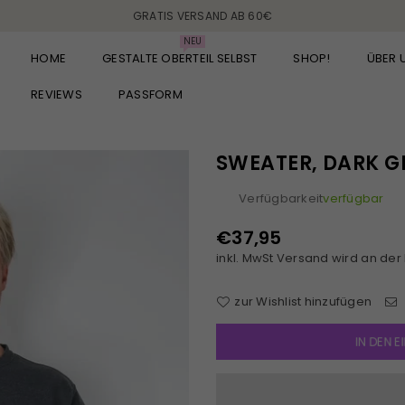
GRATIS VERSAND AB 60€
NEU
HOME
GESTALTE OBERTEIL SELBST
SHOP!
ÜBER 
REVIEWS
PASSFORM
SWEATER, DARK G
Verfügbarkeit
verfügbar
€37,95
Normaler
inkl. MwSt
Versand
wird an der
Preis
zur Wishlist hinzufügen
IN DEN 