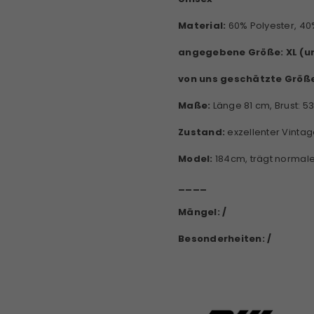
Material:
60% Polyester, 4
angegebene Größe: XL (u
von uns geschätzte Größ
Maße:
Länge 81 cm, Brust: 
Zustand:
exzellenter Vinta
Model:
184cm, trägt normal
____
Mängel: /
Besonderheiten: /