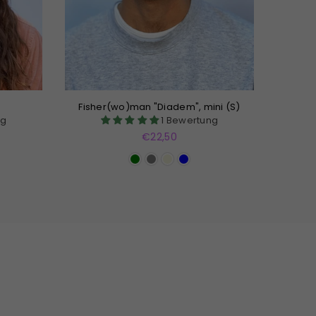
Fisher(wo)man "Diadem", mini (S)
ng
1 Bewertung
Normaler
€22,50
Preis