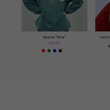
Beanie "Bine"
Fishe
Normaler
€21,00
Preis