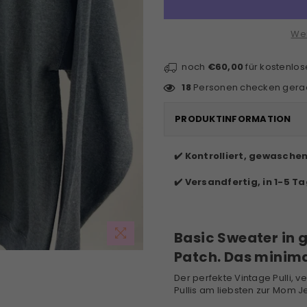
Wei
noch
€60,00
für kostenlo
18
Personen checken gerad
PRODUKTINFORMATION
✔️ Kontrolliert, gewasche
✔️ Versandfertig, in 1-5 Ta
Basic Sweater in
Patch. Das minima
Der perfekte Vintage Pulli, v
Pullis am liebsten zur Mom J