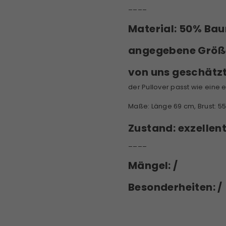
____
Material:
50% Baum
angegebene Größ
von uns geschätz
der Pullover passt wie eine e
Maße: Länge 69 cm, Brust: 5
Zustand:
exzellen
____
Mängel: /
Besonderheiten: /