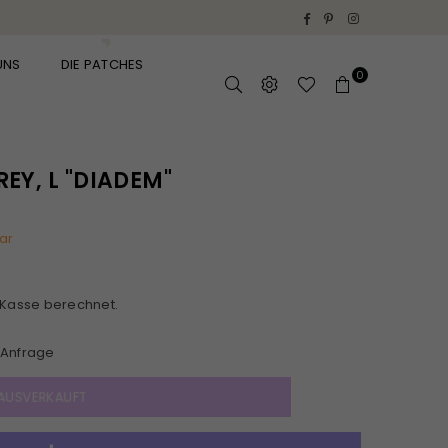
Facebook
Pinterest
Instagram
UNS
DIE PATCHES
0
EY, L "DIADEM"
ar
 Kasse berechnet.
Anfrage
AUSVERKAUFT