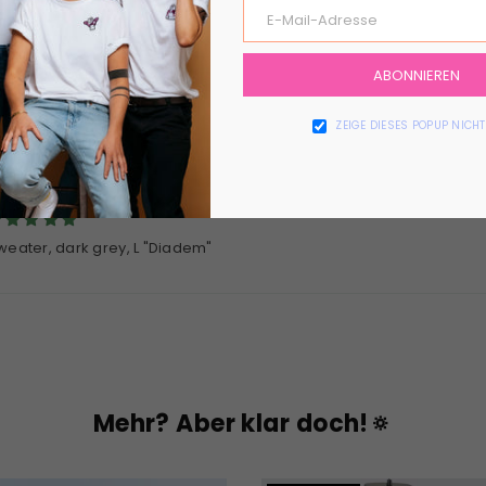
0
Bewertung schreiben
ABONNIEREN
ZEIGE DIESES POPUP NICH
weater, dark grey, L "Diadem"
Mehr? Aber klar doch!🔅