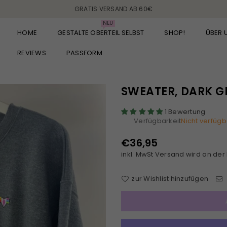
GRATIS VERSAND AB 60€
NEU
HOME
GESTALTE OBERTEIL SELBST
SHOP!
ÜBER 
REVIEWS
PASSFORM
SWEATER, DARK GR
1 Bewertung
Verfügbarkeit
Nicht verfügb
€36,95
Normaler
inkl. MwSt
Versand
wird an der
Preis
zur Wishlist hinzufügen