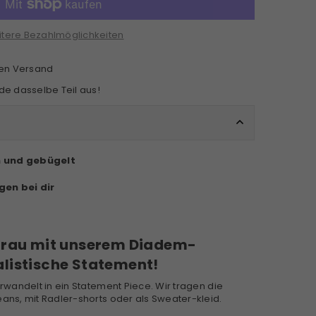
tere Bezahlmöglichkeiten
sen Versand
e dasselbe Teil aus!
n und gebügelt
gen bei dir
 grau mit unserem Diadem-
listische Statement!
erwandelt in ein Statement Piece. Wir tragen die
eans, mit Radler-shorts oder als Sweater-kleid.