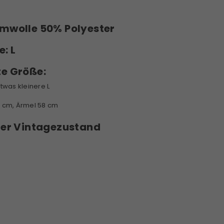
wolle 50% Polyester
e:
L
te Größe:
twas kleinere L
5 cm, Ärmel 58 cm
ter Vintagezustand