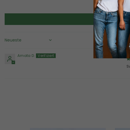
Sort by
Amata D.
S