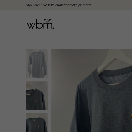
hi@wearingbetweenmondays.com
WEARING
BETWEEN
MONDAYS