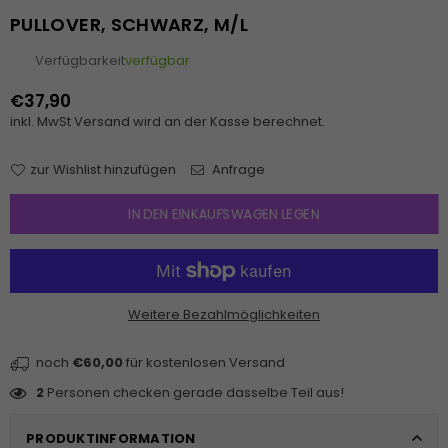
PULLOVER, SCHWARZ, M/L
Verfügbarkeit
verfügbar
€37,90
Normaler
inkl. MwSt
Versand
wird an der Kasse berechnet.
Preis
zur Wishlist hinzufügen
Anfrage
IN DEN EINKAUFSWAGEN LEGEN
Weitere Bezahlmöglichkeiten
noch
€60,00
für kostenlosen Versand
2
Personen checken gerade dasselbe Teil aus!
PRODUKTINFORMATION