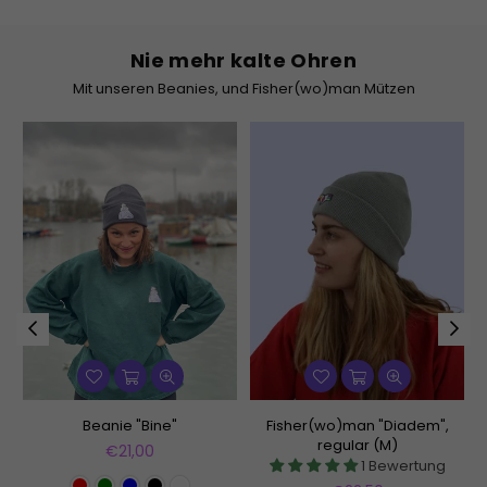
Nie mehr kalte Ohren
Mit unseren Beanies, und Fisher(wo)man Mützen
Beanie "Bine"
Fisher(wo)man "Diadem",
regular (M)
Normaler
€21,00
1 Bewertung
Preis