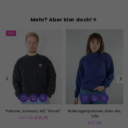
Mehr? Aber klar doch!🔅
SALE
Pullover, schwarz, M/L "Norah"
Rollkragenpullover, blau-lila,
S/M
Normaler
€37,95
€35,95
Preis
Normaler
€37,90
Preis