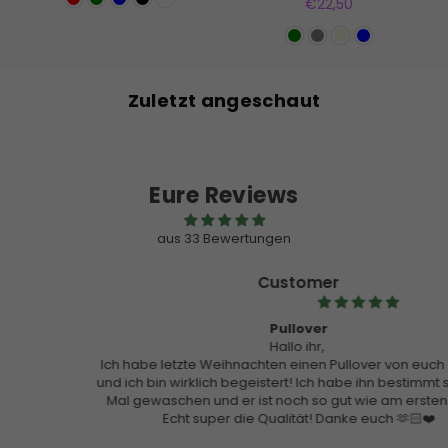
Normaler
€22,50
Preis
Zuletzt angeschaut
Eure Reviews
aus 33 Bewertungen
Customer
Pullover
Hallo ihr,
Ich habe letzte Weihnachten einen Pullover von euch gekauft
und ich bin wirklich begeistert! Ich habe ihn bestimmt schon 50
Mal gewaschen und er ist noch so gut wie am ersten Tag 🥇
Echt super die Qualität! Danke euch 🫶🏻❤️