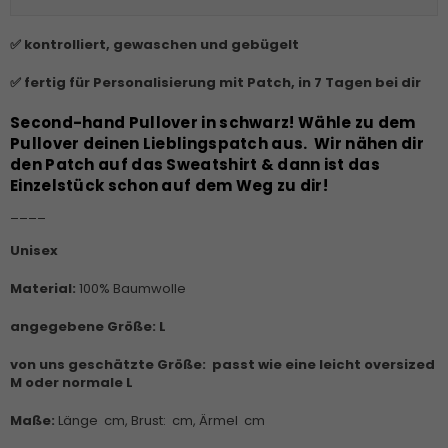
✅ kontrolliert, gewaschen und gebügelt
✅ fertig für Personalisierung mit Patch, in 7 Tagen bei dir
Second-hand Pullover in schwarz!
Wähle zu dem
Pullover deinen Lieblingspatch aus. Wir nähen dir
den Patch auf das Sweatshirt & dann ist das
Einzelstück schon auf dem Weg zu dir!
____
Unisex
Material:
100% Baumwolle
angegebene Größe: L
von uns geschätzte Größe:
passt wie eine leicht oversized
M oder normale L
Maße:
Länge cm, Brust: cm, Ärmel cm