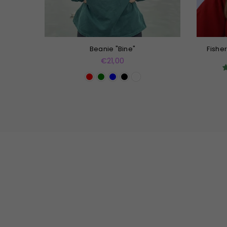
Beanie "Bine"
Fishe
Normaler
€21,00
Preis