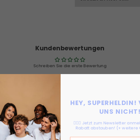
Kundenbewertungen
Schreiben Sie die erste Bewertung
Bewertung schreiben
HEY, SUPERHELDIN!
UNS NICHT
Mehr? Aber klar doch!🔅
🦸🏻‍♀️ Jetzt zum Newsletter anm
Rabatt abstauben! (+ weitere 