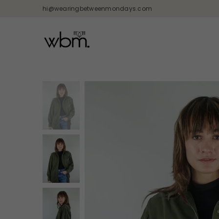
hi@wearingbetweenmondays.com
WEARING
BETWEEN
MONDAYS