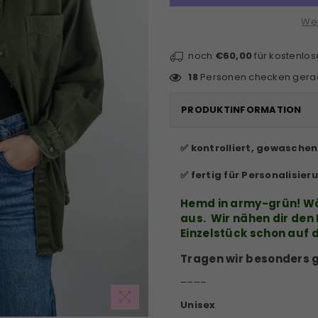
Wei
noch
€60,00
für kostenlo
18
Personen checken gerad
PRODUKTINFORMATION
✅ kontrolliert, gewasche
✅ fertig für Personalisier
Hemd in army-grün!
Wä
aus. Wir nähen dir den
Einzelstück schon auf 
Tragen wir besonders 
____
Unisex