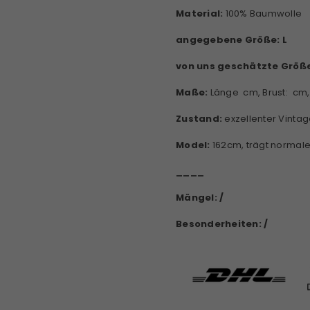
Material:
100% Baumwolle
angegebene Größe: L
von uns geschätzte Größ
Maße:
Länge cm, Brust: cm
Zustand:
exzellenter Vinta
Model:
162cm, trägt normal
____
Mängel: /
Besonderheiten: /