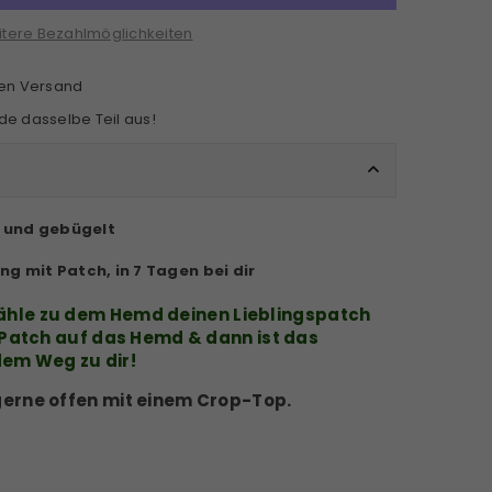
tere Bezahlmöglichkeiten
sen Versand
e dasselbe Teil aus!
n und gebügelt
ung mit Patch, in 7 Tagen bei dir
hle zu dem Hemd deinen Lieblingspatch
 Patch auf das Hemd & dann ist das
dem Weg zu dir!
gerne offen mit einem Crop-Top.