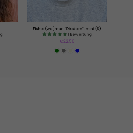
Fisher(wo)man "Diadem", mini (S)
ng
1 Bewertung
Normaler
€22,50
Preis