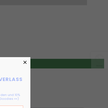
×
 VERLASS
!
elden und 10%
Goodies 👀)