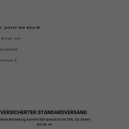
e:
passt wie eine M
, Ärmel cm
gezustand
erweise S