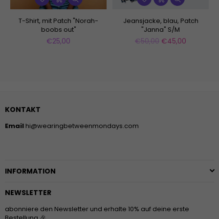
T-Shirt, mit Patch "Norah-
Jeansjacke, blau, Patch
boobs out"
"Janna" S/M
Normaler
Normaler
€25,00
€50,00
€45,00
Preis
Preis
KONTAKT
Email
hi@wearingbetweenmondays.com
INFORMATION
NEWSLETTER
abonniere den Newsletter und erhalte 10% auf deine erste
Bestellung 🎉