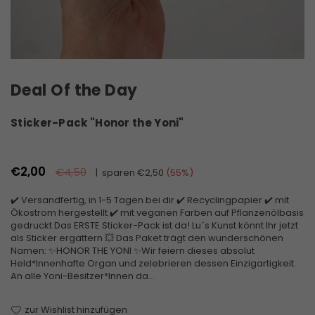
Deal Of the Day
Sticker-Pack "Honor the Yoni"
Normaler
€2,00
€4,50
|
sparen
€2,50
(
55
%)
Preis
✔️ Versandfertig, in 1-5 Tagen bei dir ✔️ Recyclingpapier ✔️ mit
Ökostrom hergestellt ✔️ mit veganen Farben auf Pflanzenölbasis
gedruckt Das ERSTE Sticker-Pack ist da! Lu´s Kunst könnt Ihr jetzt
als Sticker ergattern 💥 Das Paket trägt den wunderschönen
Namen: ✨HONOR THE YONI ✨Wir feiern dieses absolut
Held*Innenhafte Organ und zelebrieren dessen Einzigartigkeit.
An alle Yoni-Besitzer*Innen da...
zur Wishlist hinzufügen