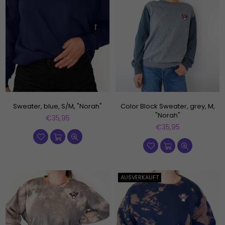
Sweater, blue, S/M, "Norah"
Color Block Sweater, grey, M,
"Norah"
Normaler
€35,95
Preis
Normaler
€35,95
Preis
AUSVERKAUFT