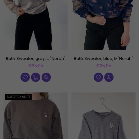
Batik Sweater, grey, L, "Norah"
Batik Sweater, blue, M"Norah"
Normaler
Normaler
€35,95
€35,95
Preis
Preis
AUSVERKAUFT