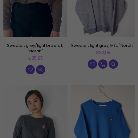
Sweater, grey/light brown, L,
Sweater, light grey, M/L, "Norah"
"Norah"
Normaler
€32,95
Normaler
Preis
€35,95
Preis