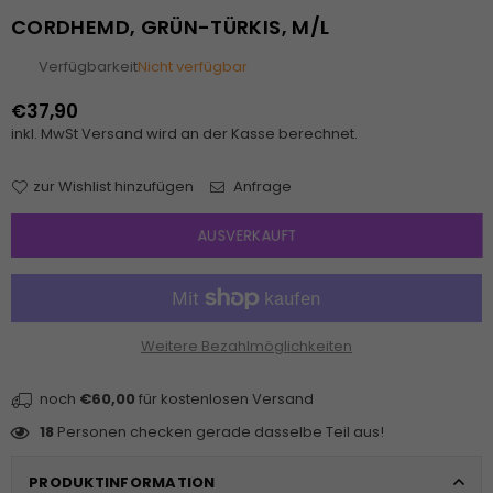
CORDHEMD, GRÜN-TÜRKIS, M/L
Verfügbarkeit
Nicht verfügbar
€37,90
Normaler
inkl. MwSt
Versand
wird an der Kasse berechnet.
Preis
zur Wishlist hinzufügen
Anfrage
AUSVERKAUFT
Weitere Bezahlmöglichkeiten
noch
€60,00
für kostenlosen Versand
18
Personen checken gerade dasselbe Teil aus!
PRODUKTINFORMATION