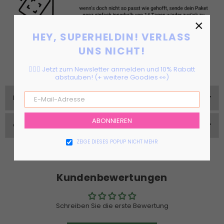
×
HEY, SUPERHELDIN! VERLASS
UNS NICHT!
🦸🏻‍♀️ Jetzt zum Newsletter anmelden und 10% Rabatt
abstauben! (+ weitere Goodies 👀)
RÜCKGABE & VERSAND
ABONNIEREN
GRÖßEN & PASSFORM
ZEIGE DIESES POPUP NICHT MEHR
Kundenbewertungen
Schreiben Sie die erste Bewertung