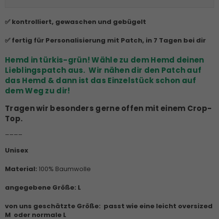
✅ kontrolliert, gewaschen und gebügelt
✅ fertig für Personalisierung mit Patch, in 7 Tagen bei dir
Hemd in türkis-grün! Wähle zu dem Hemd deinen
Lieblingspatch aus. Wir nähen dir den Patch auf
das Hemd & dann ist das Einzelstück schon auf
dem Weg zu dir!
Tragen wir besonders gerne offen mit einem Crop-
Top.
____
Unisex
Material:
100% Baumwolle
angegebene Größe: L
von uns geschätzte Größe:
passt wie eine leicht oversized
M oder normale L