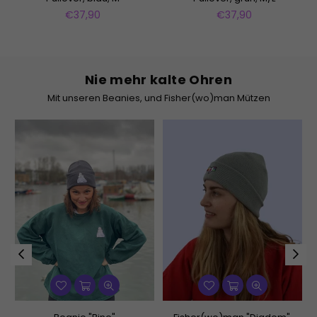
Normaler
Normaler
€37,90
€37,90
Preis
Preis
Nie mehr kalte Ohren
Mit unseren Beanies, und Fisher(wo)man Mützen